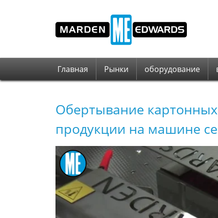
Главная
Рынки
оборудование
Обертывание картонных
продукции на машине се