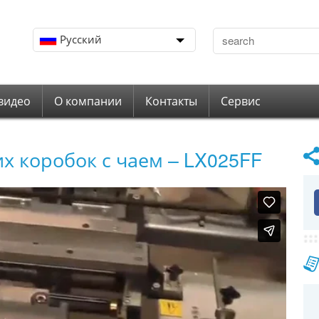
Русский
видео
О компании
Контакты
Сервис
 коробок с чаем – LX025FF