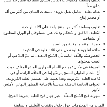
شاي معاً.
نظام تغليف شامل يقبل تزويده بمنتجات الشاي من أكثر من آلة
أو مصدر إنتاج.
تغليف وسلفنة أكثر من منتج واحد على الآلة الواحدة.
التّغليف الدّقيق والمُحكم وذلك عبر السيلوفان أو الورق المطبوع
أو الشفاف.
حماية المنتج والوقاية من الضرر.
طاقة انتاجية عالية تصل حتى 140 علبة في الدقيقة.
الخصوصيّة والثّقة التامة بأن المُنتَج المغلف لم يتمّ التلاعب أو
العبث بمحتواه.
المرونة في مكان تموضع اللحام الحراري للمنتج المغلف حيث
أنّ اللحام الطولي للمنتج يتوضّع إما في الحافّة الزائدة أو في
قاعدة العلبة الكرتونية وهذا يعتمد على تصميم العلبة الكرتونية.
الحواف الجانبية الدقيقة هندسياً بالإضافة للمظهر النهائي الأملس
الأنيق.
سهولة فتح المُنتَج المغلّف عبر جهاز فتح العلبة (شريط الفتح).
للمزيد من المعلومات حول حلول وتقنيات التّغليف والسلفنة