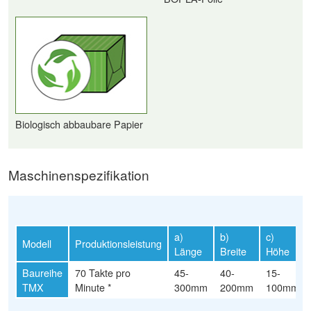
Biologisch abbaubare Papier
Maschinenspezifikation
a)
b)
c)
Modell
Produktionsleistung
Länge
Breite
Höhe
Baureihe
70 Takte pro
45-
40-
15-
TMX
Minute *
300mm
200mm
100mm