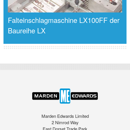
Falteinschlagmaschine LX100FF der
Baureihe LX
Marden Edwards Limited
2 Nimrod Way
East Dorset Trade Park