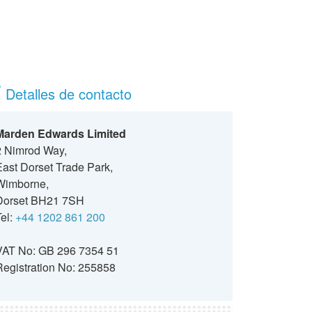
Detalles de contacto
Marden Edwards Limited
2 Nimrod Way,
East Dorset Trade Park,
Wimborne,
Dorset BH21 7SH
Tel:
+44 1202 861 200
VAT No: GB 296 7354 51
Registration No: 255858