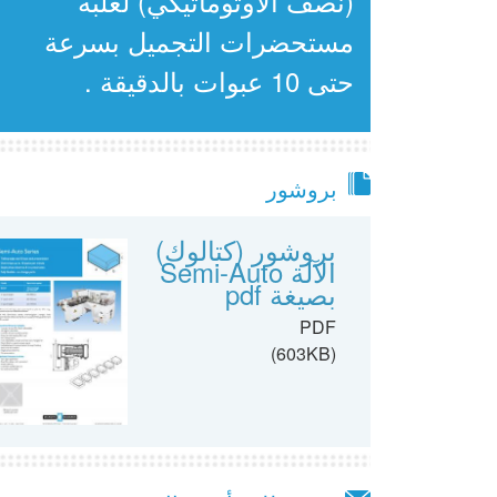
(نصف الأوتوماتيكي) لعلبة
مستحضرات التجميل بسرعة
حتى 10 عبوات بالدقيقة .
بروشور
بروشور (كتالوك)
الآلة Semi-Auto
بصيغة pdf
PDF
(603KB)