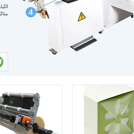
التّي
مثالي