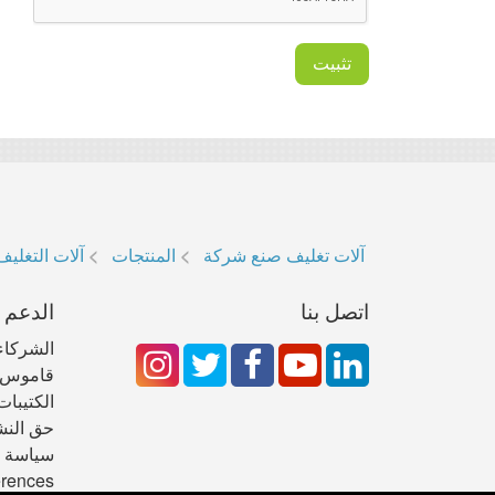
آلات تغليف صنع شركة
المنتجات
آلات التغليف
اتصل بنا
الدعم
الشركاء 
قاموس 
الكتيبات
حق النش
سياسة 
erences