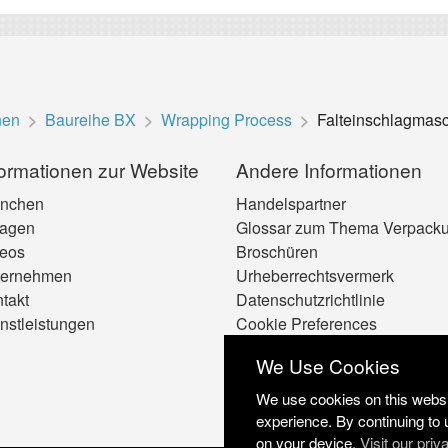
nen
Baureihe BX
Wrapping Process
Falteinschlagmasc
formationen zur Website
Andere Informationen
anchen
Handelspartner
lagen
Glossar zum Thema Verpack
eos
Broschüren
ternehmen
Urheberrechtsvermerk
takt
Datenschutzrichtlinie
nstleistungen
Cookie Preferences
We Use Cookies
We use cookies on this websit
experience. By continuing to 
on your device.
Visit our priv