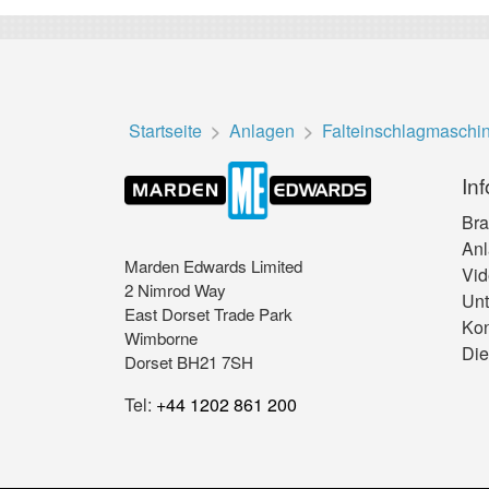
Startseite
Anlagen
Falteinschlagmaschi
In
Br
An
Marden Edwards Limited
Vid
2 Nimrod Way
Un
East Dorset Trade Park
Kon
Wimborne
Die
Dorset BH21 7SH
Tel:
+44 1202 861 200