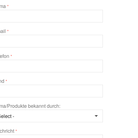
rma
*
ail
*
lefon
*
nd
*
rma/Produkte bekannt durch:
chricht
*