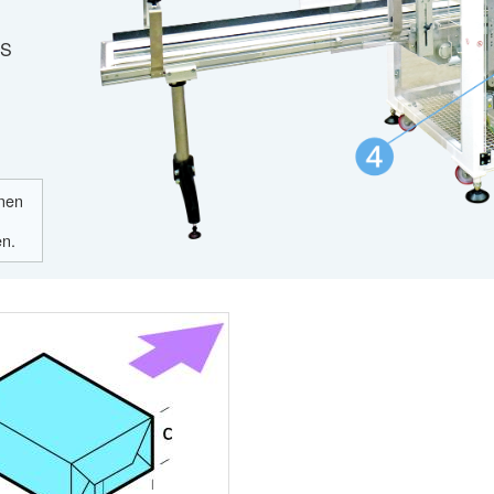
MS
nnen
en.