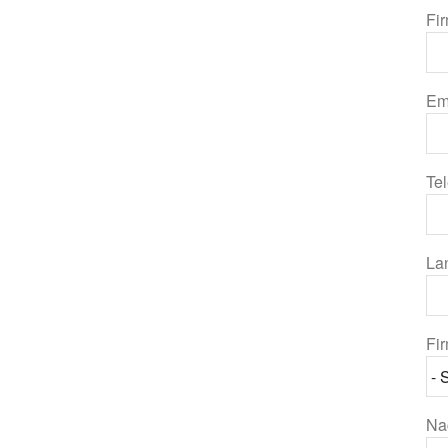
Fi
Em
Te
La
Fi
Na