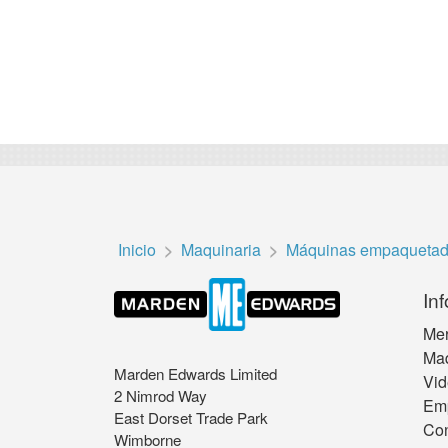
Inicio
Maquinaria
Máquinas empaquetad
Inf
Me
Maq
Marden Edwards Limited
Vid
2 Nimrod Way
Em
East Dorset Trade Park
Con
Wimborne