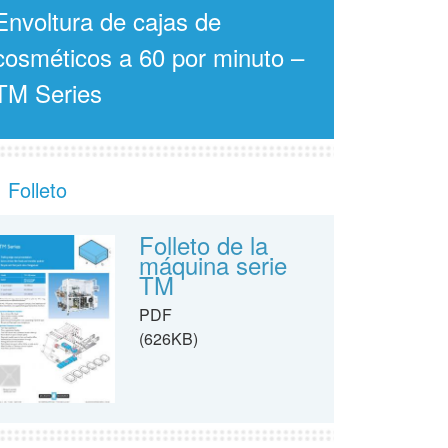
Envoltura de cajas de
cosméticos a 60 por minuto –
TM Series
Folleto
Folleto de la
máquina serie
TM
PDF
(626KB)