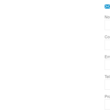
No
Co
Em
Te
Pr