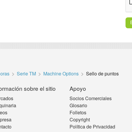
oras
Serie TM
Machine Options
Sello de puntos
ormación sobre el sitio
Apoyo
rcados
Socios Comerciales
uinaria
Glosario
eos
Folletos
presa
Copyright
tacto
Política de Privacidad