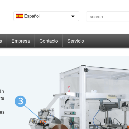
Español
s
Empresa
Contacto
Servicio
án
te
tes