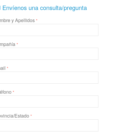
Envíenos una consulta/pregunta
mbre y Apellidos
*
mpañía
*
ail
*
léfono
*
ovincia/Estado
*