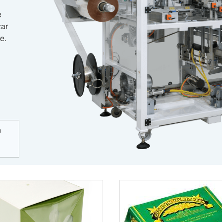
e
zar
e.
n