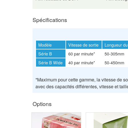
Spécifications
Modèle
Vitesse de sortie
Longueur du
Série B
60 par minute*
50-305mm
Série B Wide
40 par minute*
50-450mm
*Maximum pour cette gamme, la vitesse de sor
avec des capacités différentes, vitesse et tail
Options