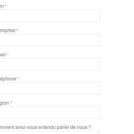
om
*
treprise
*
ail
*
léphone
*
gion
*
mment avez-vous entendu parler de nous ?