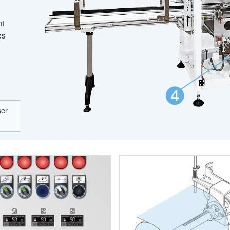
nt
ès
ser