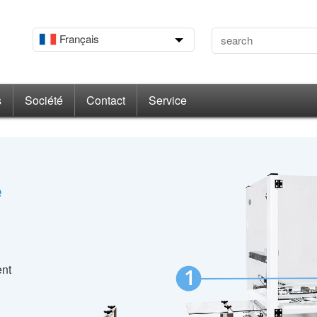
Français
s
Société
Contact
Service
e
ent