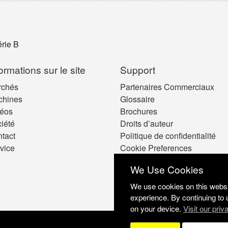
rie B
formations sur le site
Support
rchés
Partenaires Commerciaux
chines
Glossaire
éos
Brochures
iété
Droits d’auteur
tact
Politique de confidentialité
vice
Cookie Preferences
We Use Cookies
We use cookies on this websit
experience. By continuing to 
on your device.
Visit our priv