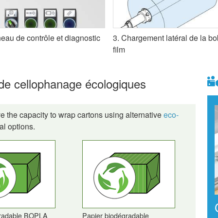
eau de contrôle et diagnostic
3. Chargement latéral de la b
film
 de cellophanage écologiques
he capacity to wrap cartons using alternative
eco-
l options.
gradable BOPLA
Papier biodégradable