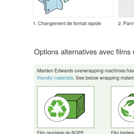
1. Changement de format rapide
2. Pann
Options alternatives avec films
Marden Edwards overwrapping machines have t
friendly materials
. See below wrapping materia
Film reciclable de BOPP
Film biode