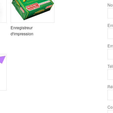
N
En
Enregistreur
d'impression
Em
Té
Ré
Co