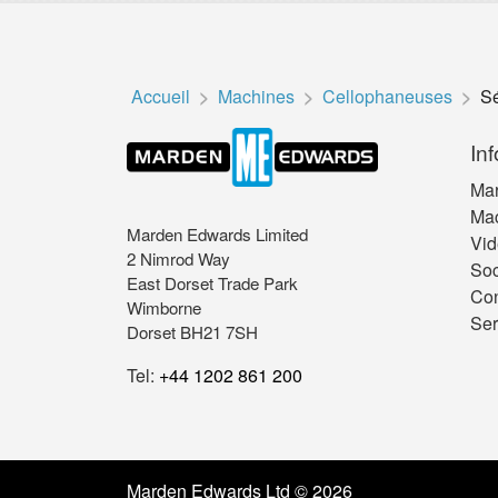
Accueil
Machines
Cellophaneuses
Sé
‫In
Ma
Ma
Marden Edwards Limited
Vid
2 Nimrod Way
Soc
East Dorset Trade Park
Con
Wimborne
Ser
Dorset BH21 7SH
Tel:
+44 1202 861 200
Marden Edwards Ltd © 2026