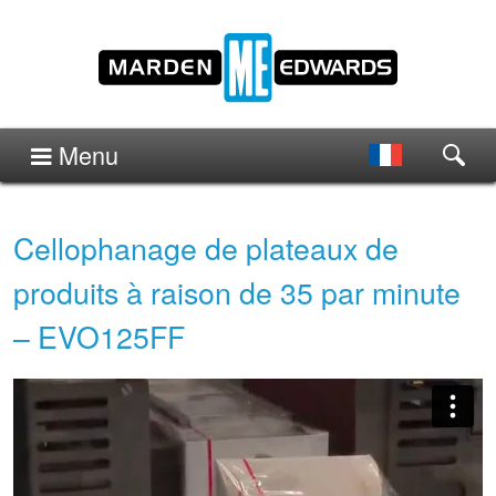
Menu
Cellophanage de plateaux de
produits à raison de 35 par minute
– EVO125FF