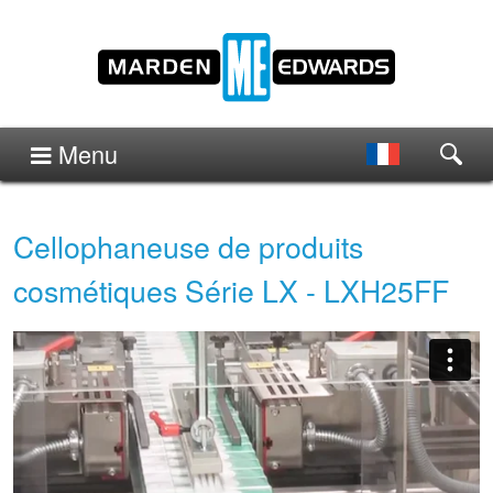
Menu
Cellophaneuse de produits
cosmétiques Série LX - LXH25FF