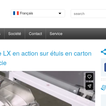
Français
s
Société
Contact
Service
LX en action sur étuis en carton
cie