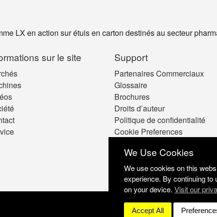
me LX en action sur étuis en carton destinés au secteur pharm
formations sur le site
Support
rchés
Partenaires Commerciaux
chines
Glossaire
éos
Brochures
iété
Droits d’auteur
tact
Politique de confidentialité
vice
Cookie Preferences
We Use Cookies
We use cookies on this websit
experience. By continuing to 
on your device.
Visit our priv
Accept All
Preference