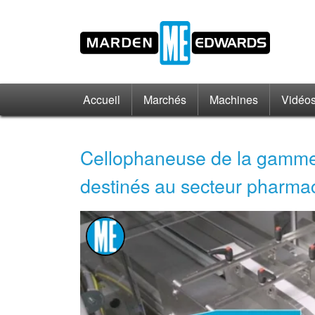
Accueil
Marchés
Machines
Vidéo
Cellophaneuse de la gamme 
destinés au secteur pharma