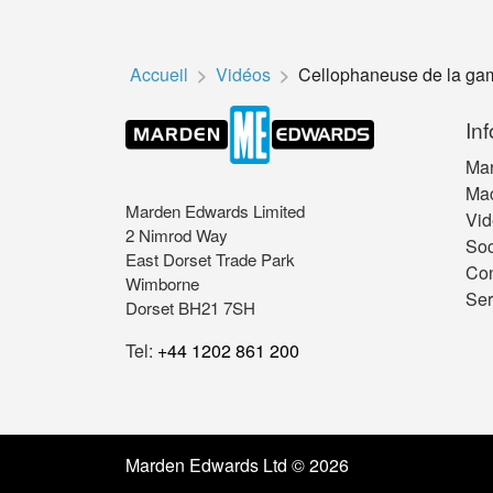
Accueil
Vidéos
Cellophaneuse de la gam
‫In
Ma
Ma
Marden Edwards Limited
Vid
2 Nimrod Way
Soc
East Dorset Trade Park
Con
Wimborne
Ser
Dorset BH21 7SH
Tel:
+44 1202 861 200
Marden Edwards Ltd © 2026