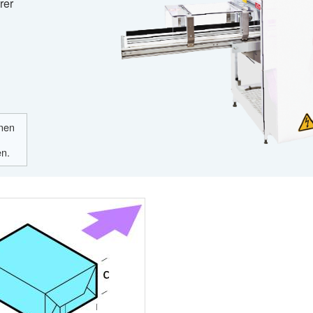
rer
nnen
en.