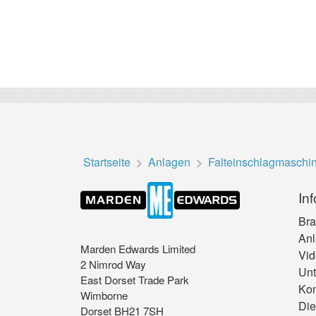
Startseite
Anlagen
Falteinschlagmaschi
In
Br
An
Marden Edwards Limited
Vid
2 Nimrod Way
Un
East Dorset Trade Park
Kon
Wimborne
Die
Dorset BH21 7SH