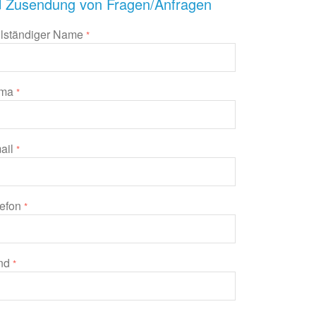
Zusendung von Fragen/Anfragen
llständiger Name
*
rma
*
ail
*
lefon
*
nd
*