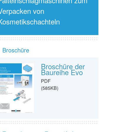
Falteinschlagmaschinen zum
Verpacken von
Kosmetikschachteln
Broschüre
Broschüre der
Baureihe Evo
PDF
(585KB)