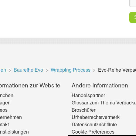
nen
Baureihe Evo
Wrapping Process
Evo-Reihe Verpa
formationen zur Website
Andere Informationen
anchen
Handelspartner
lagen
Glossar zum Thema Verpack
eos
Broschüren
ternehmen
Urheberrechtsvermerk
takt
Datenschutzrichtlinie
nstleistungen
Cookie Preferences