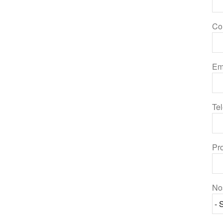
Co
Em
Te
Pr
No