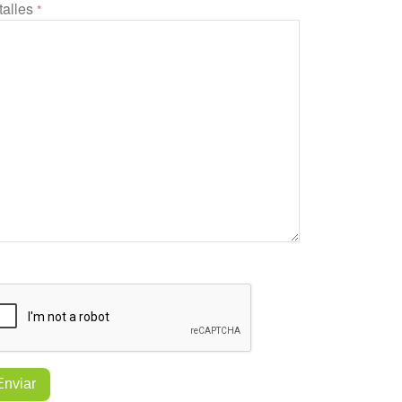
talles
*