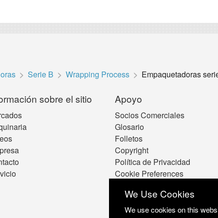
oras
Serie B
Wrapping Process
Empaquetadoras seri
ormación sobre el sitio
Apoyo
rcados
Socios Comerciales
uinaria
Glosario
eos
Folletos
presa
Copyright
tacto
Política de Privacidad
vicio
Cookie Preferences
We Use Cookies
We use cookies on this websit