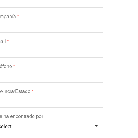
mpañía
*
ail
*
léfono
*
ovincia/Estado
*
s ha encontrado por