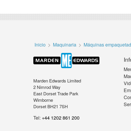
Inicio
Maquinaria
Máquinas empaquetad
Inf
Me
Maq
Marden Edwards Limited
Vid
2 Nimrod Way
Em
East Dorset Trade Park
Con
Wimborne
Ser
Dorset BH21 7SH
Tel:
+44 1202 861 200