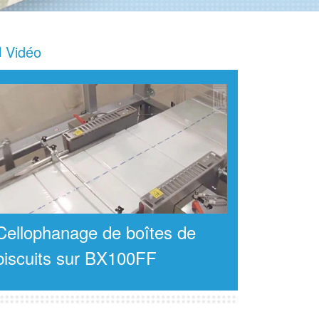
Vidéo
Cellophanage de boîtes de
biscuits sur BX100FF